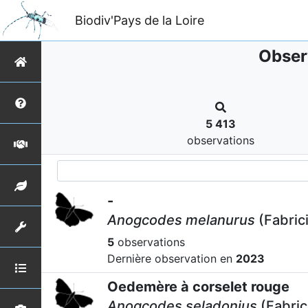
Biodiv'Pays de la Loire
Obser
5 413
observations
-
Anogcodes melanurus
(Fabric
5
observations
Dernière observation en
2023
Oedemère à corselet rouge
Anogcodes seladonius
(Fabric