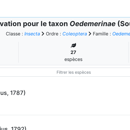
vation pour le taxon
Oedemerinae
(So
Classe :
Insecta
Ordre :
Coleoptera
Famille :
Oedeme
27
espèces
ius, 1787)
ius, 1792)