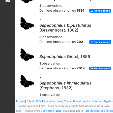
3
observations
Dernière observation en
1934
Fiche espèce
-
Sepedophilus bipustulatus
(Gravenhorst, 1802)
3
observations
Dernière observation en
2021
Fiche espèce
-
Sepedophilus
Gistel, 1856
1
observation
Dernière observation en
2019
Fiche espèce
-
Sepedophilus immaculatus
(Stephens, 1832)
1
observation
Dernière observation en
1909
Fiche espèce
Accueil
|
Site du CEN Pays de la Loire
|
Conception et crédits
|
Mentions légales
Biodiv'Pays de la Loire - Atlas de la faune et de la flore des Pays de la Loire,
-
2024 - Réalisé avec
GeoNature-atlas
, développé par le
Parc national des Écrins