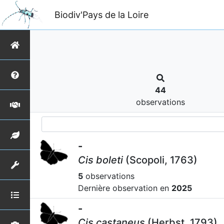
Biodiv'Pays de la Loire
44
observations
-
Cis boleti
(Scopoli, 1763)
5
observations
Dernière observation en
2025
-
Cis castaneus
(Herbst, 1793)