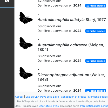
52
observations
Dernière observation en
2024
Fiche espèce
-
Austrolimnophila latistyla
Starý, 1977
58
observations
Dernière observation en
2024
Fiche espèce
-
Austrolimnophila ochracea
(Meigen,
1804)
33
observations
Dernière observation en
2024
Fiche espèce
-
Dicranophragma adjunctum
(Walker,
1848)
38
observations
Dernière observation en
2024
Fiche espèce
Accueil
|
Site du CEN Pays de la Loire
|
Conception et crédits
|
Mentions légales
-
Biodiv'Pays de la Loire - Atlas de la faune et de la flore des Pays de la Loire,
Dicranophragma
Osten Sacken,
2024 - Réalisé avec
GeoNature-atlas
, développé par le
Parc national des Écrins