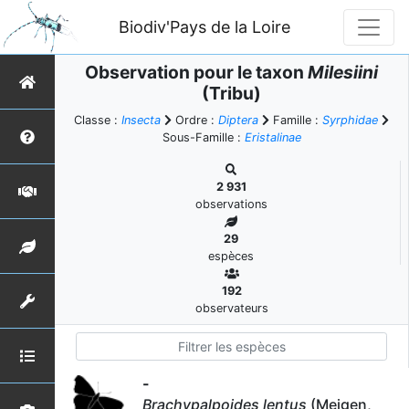
Biodiv'Pays de la Loire
Observation pour le taxon
Milesiini
(Tribu)
Classe :
Insecta
Ordre :
Diptera
Famille :
Syrphidae
Sous-Famille :
Eristalinae
2 931
observations
29
espèces
192
observateurs
-
Brachypalpoides lentus
(Meigen,