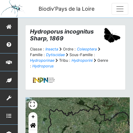
Biodiv'Pays de la Loire
Hydroporus incognitus
Sharp, 1869
Classe :
Insecta
Ordre :
Coleoptera
Famille :
Dytiscidae
Sous-Famille :
Hydroporinae
Tribu :
Hydroporini
Genre
:
Hydroporus
+