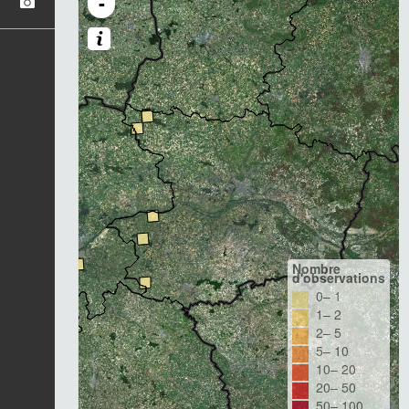
-
Nombre
d'observations
0– 1
1– 2
2– 5
5– 10
10– 20
20– 50
50– 100