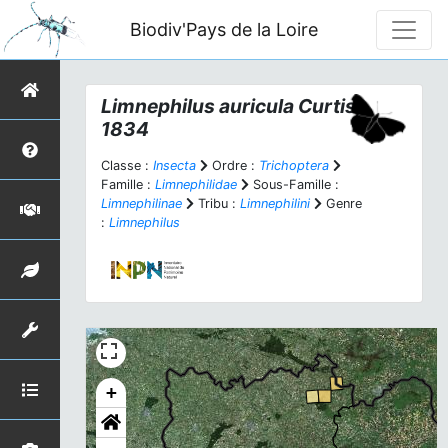
Biodiv'Pays de la Loire
Limnephilus auricula
Curtis,
1834
Classe :
Insecta
Ordre :
Trichoptera
Famille :
Limnephilidae
Sous-Famille :
Limnephilinae
Tribu :
Limnephilini
Genre
:
Limnephilus
+