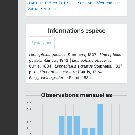
d'Anjou
-
Pré-en-Pail-Saint-Samson
-
Sèvremoine
-
Vertou
-
Villepail
Informations espèce
Synonymes
Limnephilus geminus
Stephens, 1837 |
Limnephilus
guttata
Rambur, 1842 |
Limnephilus obscurus
Curtis, 1834 |
Limnephilus signatus
Stephens, 1837
p.p. |
Limnophilus auricula
(Curtis, 1834) |
Phryganea nigridorsa
Pictet, 1834
Observations mensuelles