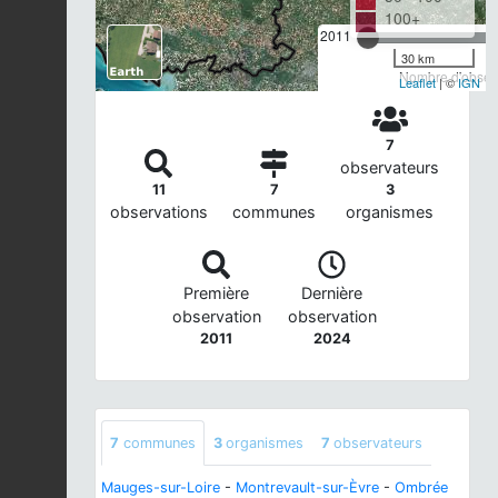
100+
2011
30 km
Nombre d'observ
Leaflet
| ©
IGN
7
observateurs
11
7
3
observations
communes
organismes
Première
Dernière
observation
observation
2011
2024
7
communes
3
organismes
7
observateurs
Mauges-sur-Loire
-
Montrevault-sur-Èvre
-
Ombrée