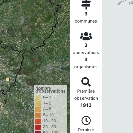
3
communes
3
observateurs
3
organismes
Nombre
d'observations
Première
0– 1
observation
1– 2
1913
2– 5
5– 10
10– 20
20– 50
Dernière
50– 100