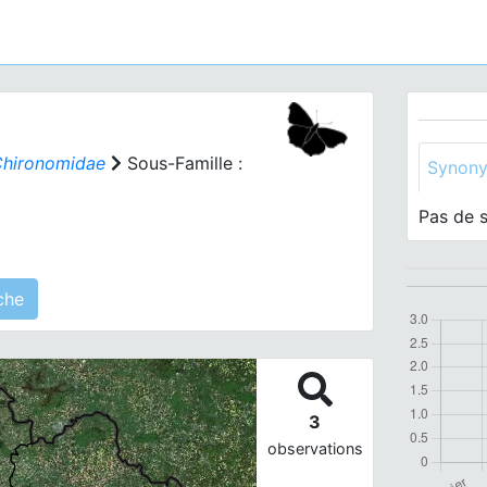
hironomidae
Sous-Famille :
Synon
Pas de 
s) agrégé(s) sur cette fiche
3
observations