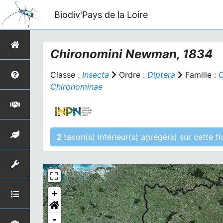
Biodiv'Pays de la Loire
Chironomini Newman, 1834
Classe :
Insecta
Ordre :
Diptera
Famille :
C
Chironominae
2
taxon(s) inférieur(
+
-