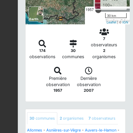
100+
1957
30 km
Nombre d'observa
Leaflet
| ©
IGN
7
observateurs
174
30
2
observations
communes
organismes
Première
Dernière
observation
observation
1957
2007
30
communes
2
organismes
7
observateurs
Allonnes
-
Asnières-sur-Vègre
-
Auvers-le-Hamon
-