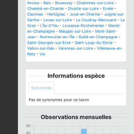
Avoise
-
Bais
-
Bouessay
-
Chalonnes-sur-Loire
-
Chemiré-en-Charnie
-
Divatte-sur-Loire
-
Ernée
-
Gastines
-
Herbignac
-
Joué-en-Charnie
-
Juigné-sur-
Sarthe
-
Lavau-sur-Loire
-
Le Coudray-Macouard
-
Le
Grez
-
L'Île-d'Yeu
-
Louresse-Rochemenier
-
Mareil-
en-Champagne
-
Mauges-sur-Loire
-
Mont-Saint-
Jean
-
Noirmoutier-en-l'Île
-
Ruillé-en-Champagne
-
Saint-Georges-sur-Erve
-
Saint-Loup-du-Dorat
-
Vallon-sur-Gée
-
Varennes-sur-Loire
-
Villeneuve-en-
Retz
-
Vix
Informations espèce
Synonymes
Pas de synonymes pour ce taxon
Observations mensuelles