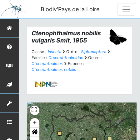
Biodiv'Pays de la Loire
Ctenophthalmus nobilis
vulgaris
Smit, 1955
Classe :
Insecta
Ordre :
Siphonaptera
Famille :
Ctenophthalmidae
Genre :
Ctenophthalmus
Espèce :
Ctenophthalmus nobilis
+