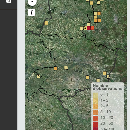
-
Nombre
d'observations
0– 1
1– 2
2– 5
5– 10
10– 20
20– 50
50– 100