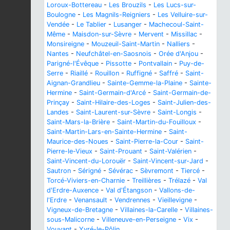
Loroux-Bottereau
-
Les Brouzils
-
Les Lucs-sur-
Boulogne
-
Les Magnils-Reigniers
-
Les Velluire-sur-
Vendée
-
Le Tablier
-
Lusanger
-
Machecoul-Saint-
Même
-
Maisdon-sur-Sèvre
-
Mervent
-
Missillac
-
Monsireigne
-
Mouzeuil-Saint-Martin
-
Nalliers
-
Nantes
-
Neufchâtel-en-Saosnois
-
Orée d'Anjou
-
Parigné-l'Évêque
-
Pissotte
-
Pontvallain
-
Puy-de-
Serre
-
Riaillé
-
Rouillon
-
Ruffigné
-
Saffré
-
Saint-
Aignan-Grandlieu
-
Sainte-Gemme-la-Plaine
-
Sainte-
Hermine
-
Saint-Germain-d'Arcé
-
Saint-Germain-de-
Prinçay
-
Saint-Hilaire-des-Loges
-
Saint-Julien-des-
Landes
-
Saint-Laurent-sur-Sèvre
-
Saint-Longis
-
Saint-Mars-la-Brière
-
Saint-Martin-du-Fouilloux
-
Saint-Martin-Lars-en-Sainte-Hermine
-
Saint-
Maurice-des-Noues
-
Saint-Pierre-la-Cour
-
Saint-
Pierre-le-Vieux
-
Saint-Prouant
-
Saint-Valérien
-
Saint-Vincent-du-Lorouër
-
Saint-Vincent-sur-Jard
-
Sautron
-
Sérigné
-
Sévérac
-
Sèvremont
-
Tiercé
-
Torcé-Viviers-en-Charnie
-
Treillières
-
Trélazé
-
Val
d'Erdre-Auxence
-
Val d'Étangson
-
Vallons-de-
l'Erdre
-
Venansault
-
Vendrennes
-
Vieillevigne
-
Vigneux-de-Bretagne
-
Villaines-la-Carelle
-
Villaines-
sous-Malicorne
-
Villeneuve-en-Perseigne
-
Vix
-
Vouvant
-
Yvré-le-Pôlin