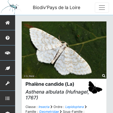
Biodiv'Pays de la Loire
Phalène candide (La)
Asthena albulata
(Hufnagel,
1767)
Classe :
Insecta
Ordre :
Lepidoptera
Famille :
Geometridae
Sous-Famille :