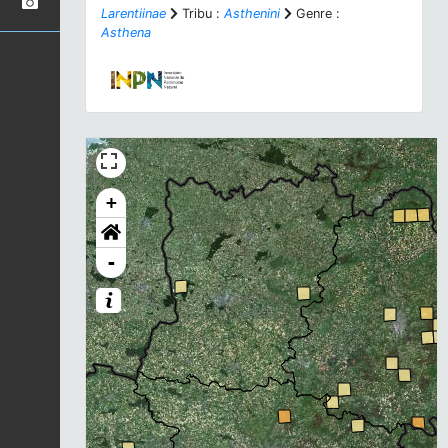
Larentiinae
Tribu :
Asthenini
Genre :
Asthena
+
-