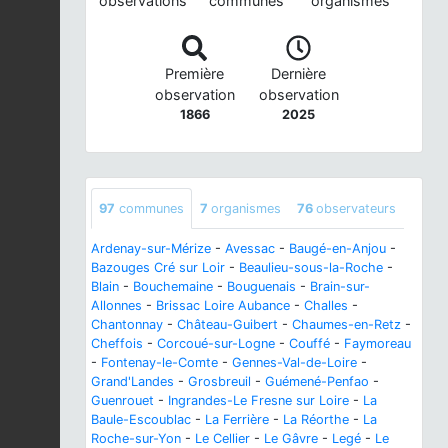
observations
communes
organismes
Première
Dernière
observation
observation
1866
2025
97
communes
7
organismes
76
observateurs
Ardenay-sur-Mérize
-
Avessac
-
Baugé-en-Anjou
-
Bazouges Cré sur Loir
-
Beaulieu-sous-la-Roche
-
Blain
-
Bouchemaine
-
Bouguenais
-
Brain-sur-
Allonnes
-
Brissac Loire Aubance
-
Challes
-
Chantonnay
-
Château-Guibert
-
Chaumes-en-Retz
-
Cheffois
-
Corcoué-sur-Logne
-
Couffé
-
Faymoreau
-
Fontenay-le-Comte
-
Gennes-Val-de-Loire
-
Grand'Landes
-
Grosbreuil
-
Guémené-Penfao
-
Guenrouet
-
Ingrandes-Le Fresne sur Loire
-
La
Baule-Escoublac
-
La Ferrière
-
La Réorthe
-
La
Roche-sur-Yon
-
Le Cellier
-
Le Gâvre
-
Legé
-
Le