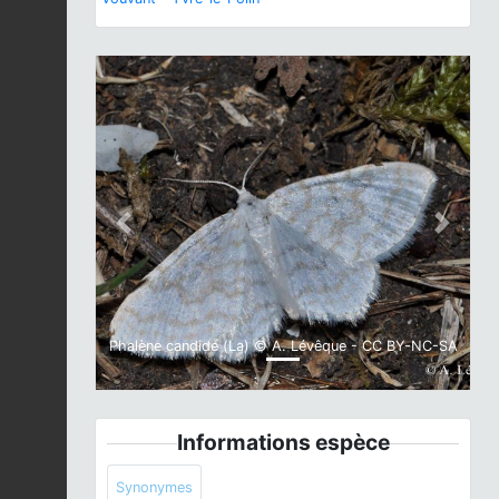
Previous
Next
Phalène candide (La) © A. Lévêque - CC BY-NC-SA
Informations espèce
Synonymes