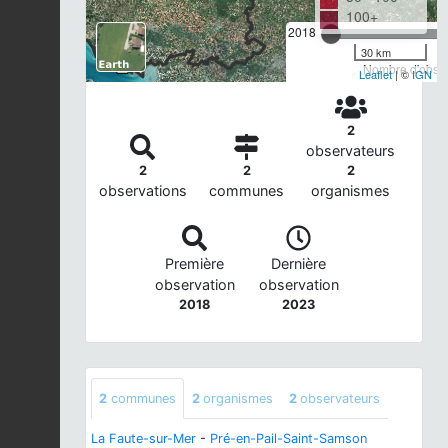
100+
2018
30 km
Nombre d'observ
Leaflet
| ©
IGN
2
observateurs
2
2
2
observations
communes
organismes
Première
Dernière
observation
observation
2018
2023
2
communes
2
organismes
2
observateurs
La Faute-sur-Mer
-
Pré-en-Pail-Saint-Samson