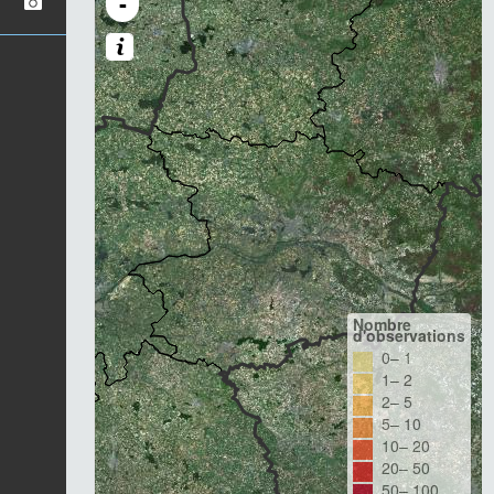
-
Nombre
d'observations
0– 1
1– 2
2– 5
5– 10
10– 20
20– 50
50– 100