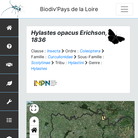
Biodiv'Pays de la Loire
Hylastes opacus
Erichson,
1836
Classe :
Insecta
Ordre :
Coleoptera
Famille :
Curculionidae
Sous-Famille :
Scolytinae
Tribu :
Hylastini
Genre :
Hylastes
+