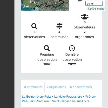
30 km
Nombre d'observ
Leaflet
| ©
IGN
5
observateurs
5
4
2
observations
communes
organismes
Première
Dernière
observation
observation
1892
2022
4
communes
2
organismes
5
observateurs
La Bernerie-en-Retz
-
La Haie-Fouassière
-
Pré-en-
Pail-Saint-Samson
-
Saint-Sébastien-sur-Loire