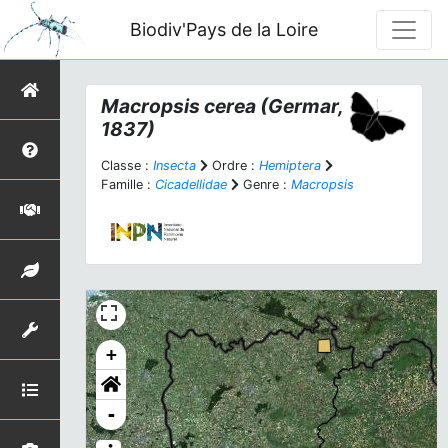
Biodiv'Pays de la Loire
Macropsis cerea
(Germar,
1837)
Classe :
Insecta
Ordre :
Hemiptera
Famille :
Cicadellidae
Genre :
Macropsis
+
-