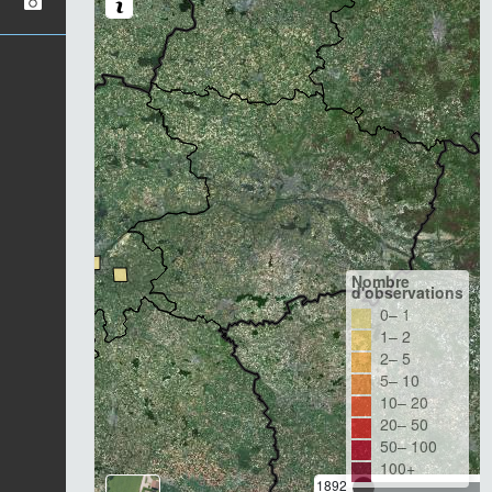
Nombre
d'observations
0– 1
1– 2
2– 5
5– 10
10– 20
20– 50
50– 100
100+
1892