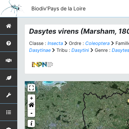
Biodiv'Pays de la Loire
Dasytes virens
(Marsham, 18
Classe :
Insecta
Ordre :
Coleoptera
Famill
Dasytinae
Tribu :
Dasytini
Genre :
Dasyte
+
-