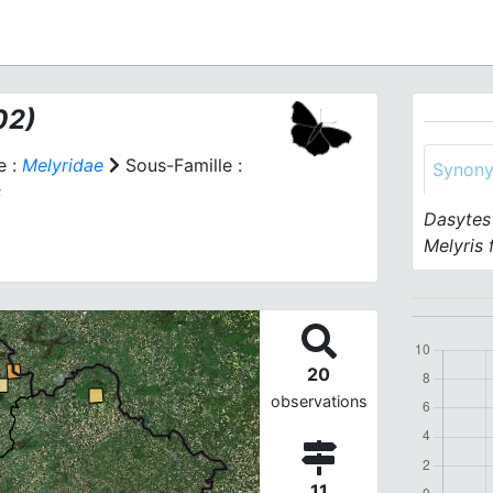
02)
e :
Melyridae
Sous-Famille :
Synon
s
Dasytes 
Melyris 
20
observations
11