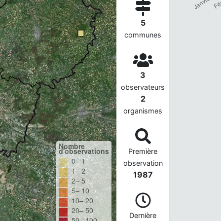
5
communes
3
observateurs
2
organismes
Nombre
d'observations
Première
0– 1
observation
1– 2
1987
2– 5
5– 10
10– 20
20– 50
Dernière
50– 100