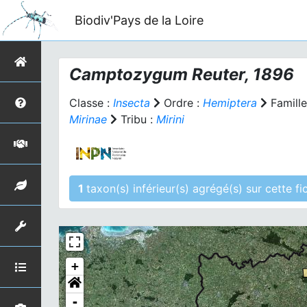
Biodiv'Pays de la Loire
Camptozygum
Reuter, 1896
Classe :
Insecta
Ordre :
Hemiptera
Famille
Mirinae
Tribu :
Mirini
1
taxon(s) inférieur(s)
+
-