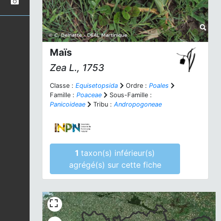
Maïs
Zea
L., 1753
Classe :
Equisetopsida
Ordre :
Poales
Famille :
Poaceae
Sous-Famille :
Panicoideae
Tribu :
Andropogoneae
1
taxon(s) inférieur(s)
agrégé(s) sur cette fiche