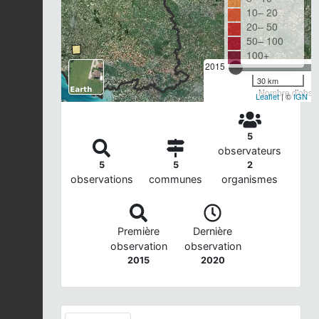
10– 20
20– 50
50– 100
100+
2015
30 km
Nombre d'observ
Leaflet
| ©
IGN
5
observateurs
5
5
2
observations
communes
organismes
Première
Dernière
observation
observation
2015
2020