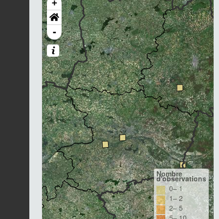
+
-
Nombre
d'observations
0– 1
1– 2
2– 5
5– 10