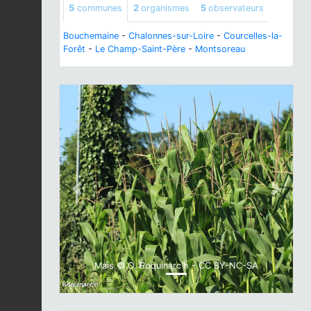
5
communes
2
organismes
5
observateurs
Bouchemaine
-
Chalonnes-sur-Loire
-
Courcelles-la-
Forêt
-
Le Champ-Saint-Père
-
Montsoreau
Previous
Next
Maïs © O. Roquinarc'h - CC BY-NC-SA