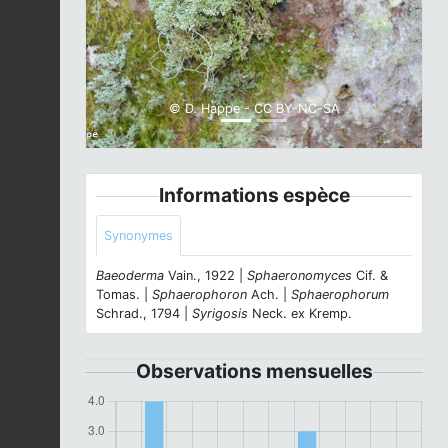
Previous
Next
© D. Happe - CC BY-NC-SA
Informations espèce
Synonymes
Baeoderma
Vain., 1922 |
Sphaeronomyces
Cif. &
Tomas. |
Sphaerophoron
Ach. |
Sphaerophorum
Schrad., 1794 |
Syrigosis
Neck. ex Kremp.
Observations mensuelles