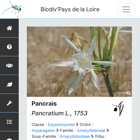
Biodiv'Pays de la Loire
Pancrais
Pancratium
L., 1753
Classe :
Equisetopsida
Ordre :
Asparagales
Famille :
Amaryllidaceae
Sous-Famille :
Amaryllidoideae
Tribu :