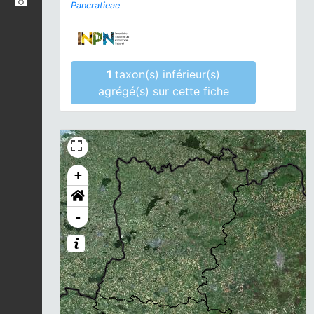
Pancratieae
1
taxon(s) inférieur(s)
agrégé(s) sur cette fiche
+
-