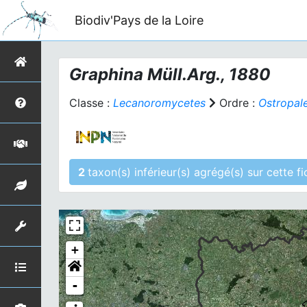
Biodiv'Pays de la Loire
Graphina
Müll.Arg., 1880
Classe :
Lecanoromycetes
Ordre :
Ostropal
2
taxon(s) inférieur(
+
-