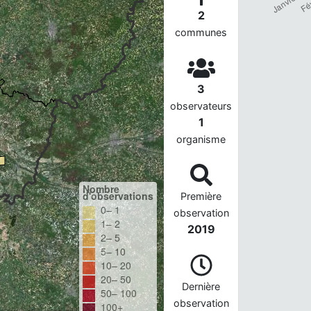
2
communes
3
observateurs
1
organisme
Nombre
d'observations
Première
0– 1
observation
1– 2
2019
2– 5
5– 10
10– 20
20– 50
Dernière
50– 100
observation
100+