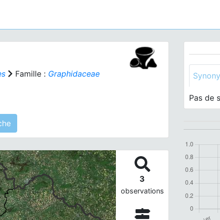
es
Famille :
Graphidaceae
Synon
Pas de 
s) agrégé(s) sur cette fiche
3
observations