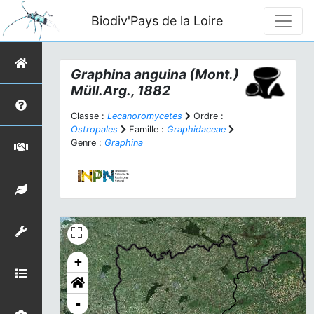
Biodiv'Pays de la Loire
Graphina anguina
(Mont.)
Müll.Arg., 1882
Classe :
Lecanoromycetes
Ordre :
Ostropales
Famille :
Graphidaceae
Genre :
Graphina
+
-