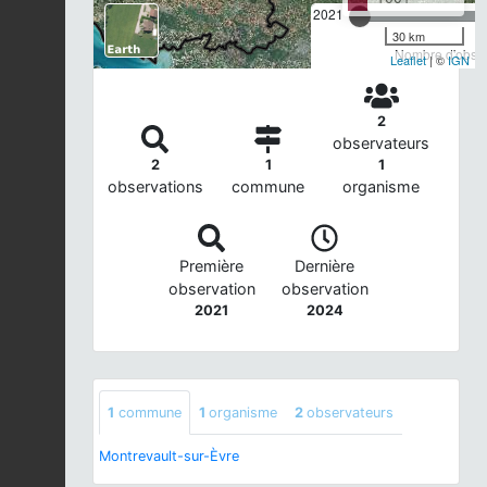
2021
30 km
Nombre d'observ
Leaflet
| ©
IGN
2
observateurs
2
1
1
observations
commune
organisme
Première
Dernière
observation
observation
2021
2024
1
commune
1
organisme
2
observateurs
Montrevault-sur-Èvre