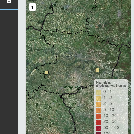
Nombre
d'observations
0– 1
1– 2
2– 5
5– 10
10– 20
20– 50
50– 100
100+