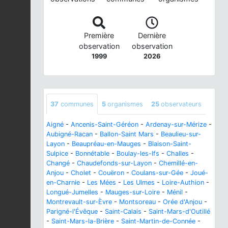
Première
Dernière
observation
observation
1999
2026
37
communes
5
organismes
25
observateurs
Aigné
-
Ancenis-Saint-Géréon
-
Ardenay-sur-Mérize
-
Aubigné-Racan
-
Ballon-Saint Mars
-
Beaulieu-sur-
Layon
-
Beaupréau-en-Mauges
-
Blaison-Saint-
Sulpice
-
Bonnétable
-
Boulay-les-Ifs
-
Challes
-
Changé
-
Chaudefonds-sur-Layon
-
Chemillé-en-
Anjou
-
Cholet
-
Couëron
-
Coulans-sur-Gée
-
Joué-
en-Charnie
-
Les Mées
-
Les Ulmes
-
Loire-Authion
-
Longué-Jumelles
-
Mauges-sur-Loire
-
Ménil
-
Montrevault-sur-Èvre
-
Montsoreau
-
Orée d'Anjou
-
Parigné-l'Évêque
-
Saint-Calais
-
Saint-Mars-d'Outillé
-
Saint-Mars-la-Brière
-
Saint-Martin-de-Connée
-