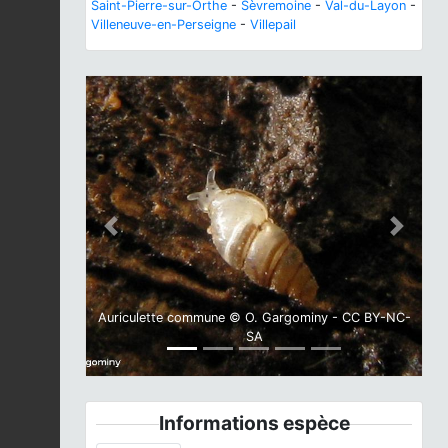
Saint-Pierre-sur-Orthe
-
Sèvremoine
-
Val-du-Layon
-
Villeneuve-en-Perseigne
-
Villepail
Previous
Next
Auriculette commune © O. Gargominy - CC BY-NC-
SA
Informations espèce