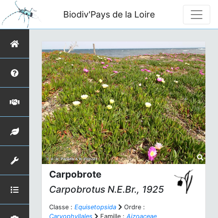
Biodiv'Pays de la Loire
Carpobrote
Carpobrotus
N.E.Br., 1925
Classe :
Equisetopsida
Ordre :
Caryophyllales
Famille :
Aizoaceae