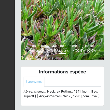
Previous
Next
Ficoide doux, Griffe de sorcière, Figuier des
Hottentots © O. Roquinarc'h - CC BY-NC-SA
Informations espèce
Synonymes
Abryanthemum
Neck. ex Rothm., 1941 [nom. illeg.
superfl.] |
Abryanthemum
Neck., 1790 [nom. inval.]
|