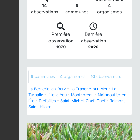
14
9
4
observations
communes
organismes
Première
Dernière
observation
observation
1979
2026
9
communes
4
organismes
10
observateurs
La Bernerie-en-Retz
-
La Tranche-sur-Mer
-
La
Turballe
-
L'Île-d'Yeu
-
Montsoreau
-
Noirmoutier-en-
l'Île
-
Préfailles
-
Saint-Michel-Chef-Chef
-
Talmont-
Saint-Hilaire