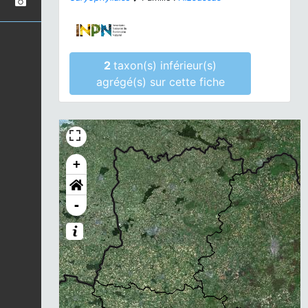
2
taxon(s) inférieur(s)
agrégé(s) sur cette fiche
+
-