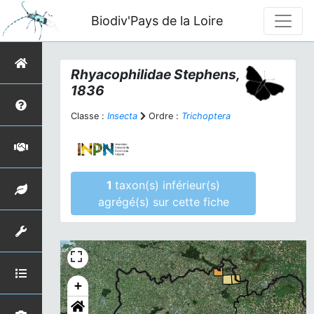
Biodiv'Pays de la Loire
Rhyacophilidae Stephens,
1836
Classe :
Insecta
Ordre :
Trichoptera
1
taxon(s) inférieur(s)
agrégé(s) sur cette fiche
+