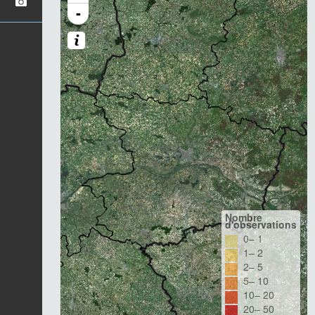
-
Nombre
d'observations
0– 1
1– 2
2– 5
5– 10
10– 20
20– 50