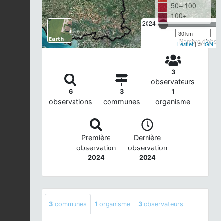
50– 100
100+
2024
30 km
Nombre d'observ
Leaflet
| ©
IGN
3
observateurs
6
3
1
observations
communes
organisme
Première
Dernière
observation
observation
2024
2024
3
communes
1
organisme
3
observateurs