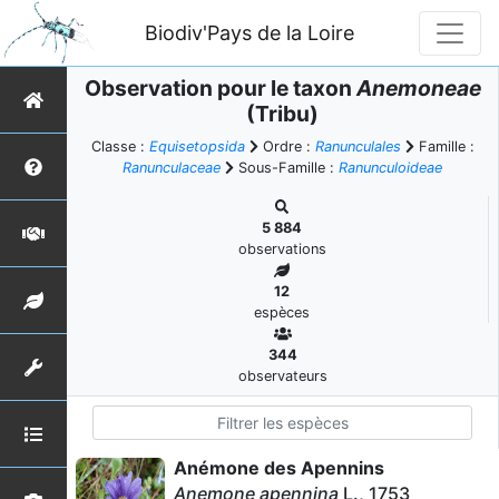
Biodiv'Pays de la Loire
Observation pour le taxon
Anemoneae
(Tribu)
Classe :
Equisetopsida
Ordre :
Ranunculales
Famille :
Ranunculaceae
Sous-Famille :
Ranunculoideae
5 884
observations
12
espèces
344
observateurs
Anémone des Apennins
Anemone apennina
L., 1753