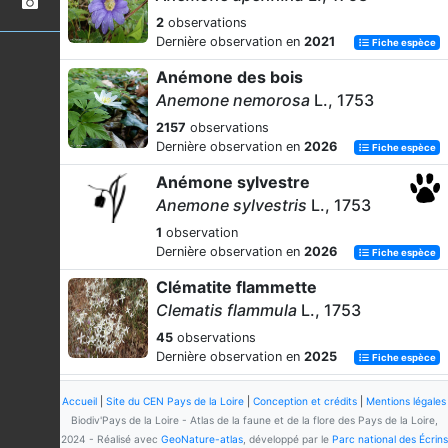
2
observations
Dernière observation en
2021
Fiche espèce
Anémone des bois
Anemone nemorosa
L., 1753
2157
observations
Dernière observation en
2026
Fiche espèce
Anémone sylvestre
Anemone sylvestris
L., 1753
1
observation
Dernière observation en
2026
Fiche espèce
Clématite flammette
Clematis flammula
L., 1753
45
observations
Dernière observation en
2025
Fiche espèce
Clématite
Accueil
|
Site du CEN Pays de la Loire
|
Conception et crédits
|
Mentions légales
Clematis
L., 1753
Biodiv'Pays de la Loire - Atlas de la faune et de la flore des Pays de la Loire,
2024 - Réalisé avec
GeoNature-atlas
, développé par le
Parc national des Écrins
6
observations