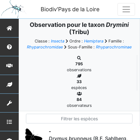
Biodiv'Pays de la Loire
Observation pour le taxon
Drymini
(Tribu)
Classe :
Insecta
Ordre :
Hemiptera
Famille :
Rhyparochromidae
Sous-Famille :
Rhyparochrominae
795
observations
33
espèces
84
observateurs
-
Drymus brunneus
(R.F. Sahlberg,