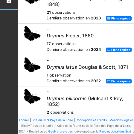
1848)
21
observations
Dernière observation en
2023
Fiche espèce
-
Drymus
Fieber, 1860
17
observations
Dernière observation en
2024
Fiche espèce
-
Drymus latus
Douglas & Scott, 1871
1
observation
Dernière observation en
2022
Fiche espèce
-
Drymus pilicornis
(Mulsant & Rey,
1852)
2
observations
Dernière observation en
2020
Fiche espèce
Accueil
|
Site du CEN Pays de la Loire
|
Conception et crédits
|
Mentions légales
Biodiv'Pays de la Loire - Atlas de la faune et de la flore des Pays de la Loire,
-
2024 - Réalisé avec
GeoNature-atlas
, développé par le
Parc national des Écrins