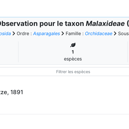
bservation pour le taxon
Malaxideae
(
psida
Ordre :
Asparagales
Famille :
Orchidaceae
Sous-
1
espèces
tze, 1891