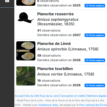
6
observations
Dernière observation en
2025
Fiche espèce
Planorbe resserrée
Anisus septemgyratus
(Rossmässler, 1835)
41
observations
Dernière observation en
2007
Fiche espèce
Planorbe de Linné
Anisus spirorbis
(Linnaeus, 1758)
59
observations
Dernière observation en
2026
Fiche espèce
Planorbe tourbillon
Anisus vortex
(Linnaeus, 1758)
19
observations
Dernière observation en
2026
Fiche espèce
Planorbine à crêtes
Accueil
|
Site du CEN Pays de la Loire
|
Conception et crédits
|
Mentions légales
Armiger crista
(Linnaeus, 1758)
Biodiv'Pays de la Loire - Atlas de la faune et de la flore des Pays de la Loire,
2024 - Réalisé avec
GeoNature-atlas
, développé par le
Parc national des Écrins
15
observations