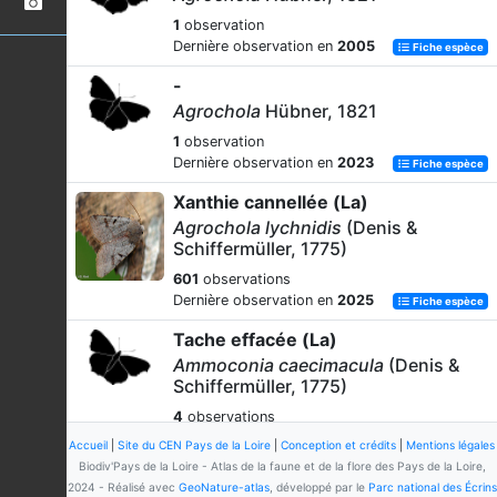
1
observation
Dernière observation en
2005
Fiche espèce
-
Agrochola
Hübner, 1821
1
observation
Dernière observation en
2023
Fiche espèce
Xanthie cannellée (La)
Agrochola lychnidis
(Denis &
Schiffermüller, 1775)
601
observations
Dernière observation en
2025
Fiche espèce
Tache effacée (La)
Ammoconia caecimacula
(Denis &
Schiffermüller, 1775)
4
observations
Dernière observation en
2024
Fiche espèce
Accueil
|
Site du CEN Pays de la Loire
|
Conception et crédits
|
Mentions légales
Biodiv'Pays de la Loire - Atlas de la faune et de la flore des Pays de la Loire,
Xanthie hématine (La)
2024 - Réalisé avec
GeoNature-atlas
, développé par le
Parc national des Écrins