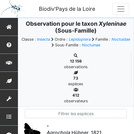
Biodiv'Pays de la Loire
Observation pour le taxon
Xyleninae
(Sous-Famille)
Classe :
Insecta
Ordre :
Lepidoptera
Famille :
Noctuidae
Sous-Famille :
Noctuinae
12 156
observations
73
espèces
412
observateurs
-
Agrochola
Hübner, 1821