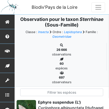
Biodiv'Pays de la Loire
Observation pour le taxon
Sterrhinae
(Sous-Famille)
Classe :
Insecta
Ordre :
Lepidoptera
Famille :
Geometridae
26 666
observations
60
espèces
697
observateurs
Ephyre suspendue (L')
Cyclophora albipunctata
(Hufnagel,