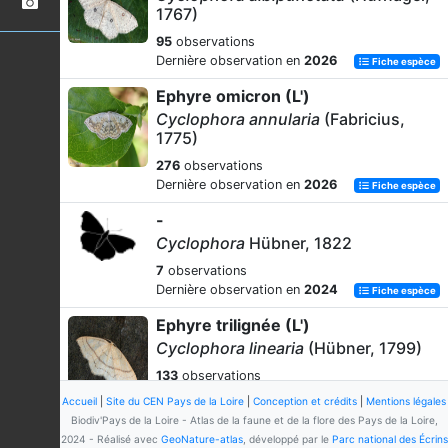
1767)
95
observations
Dernière observation en
2026
Fiche espèce
Ephyre omicron (L')
Cyclophora annularia
(Fabricius,
1775)
276
observations
Dernière observation en
2026
Fiche espèce
-
Cyclophora
Hübner, 1822
7
observations
Dernière observation en
2024
Fiche espèce
Ephyre trilignée (L')
Cyclophora linearia
(Hübner, 1799)
133
observations
Dernière observation en
2025
Fiche espèce
Accueil
|
Site du CEN Pays de la Loire
|
Conception et crédits
|
Mentions légales
Biodiv'Pays de la Loire - Atlas de la faune et de la flore des Pays de la Loire,
Ephyre orbiculaire (L')
2024 - Réalisé avec
GeoNature-atlas
, développé par le
Parc national des Écrins