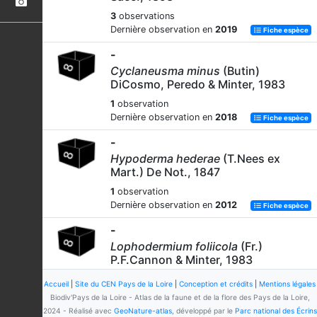
3
observations
Dernière observation en
2019
Fiche espèce
-
Cyclaneusma minus
(Butin)
DiCosmo, Peredo & Minter, 1983
1
observation
Dernière observation en
2018
Fiche espèce
-
Hypoderma hederae
(T.Nees ex
Mart.) De Not., 1847
1
observation
Dernière observation en
2012
Fiche espèce
-
Lophodermium foliicola
(Fr.)
P.F.Cannon & Minter, 1983
2
observations
Accueil
|
Site du CEN Pays de la Loire
|
Conception et crédits
|
Mentions légales
Dernière observation en
2025
Fiche espèce
Biodiv'Pays de la Loire - Atlas de la faune et de la flore des Pays de la Loire,
2024 - Réalisé avec
GeoNature-atlas
, développé par le
Parc national des Écrins