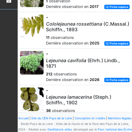
1
observation
Dernière observation en
2017
Fiche espèce
-
Cololejeunea rossettiana
(C.Massal.)
Schiffn., 1893
11
observations
Dernière observation en
2025
Fiche espèce
-
Lejeunea cavifolia
(Ehrh.) Lindb.,
1871
212
observations
Dernière observation en
2026
Fiche espèce
-
Lejeunea lamacerina
(Steph.)
Schiffn., 1902
36
observations
Dernière observation en
2025
Fiche espèce
Accueil
|
Site du CEN Pays de la Loire
|
Conception et crédits
|
Mentions légales
Biodiv'Pays de la Loire - Atlas de la faune et de la flore des Pays de la Loire,
-
2024 - Réalisé avec
GeoNature-atlas
, développé par le
Parc national des Écrins