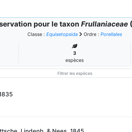
ervation pour le taxon
Frullaniaceae
(
Classe :
Equisetopsida
Ordre :
Porellales
3
espèces
 1835
ttsche, Lindenb. & Nees, 1845