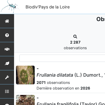
Biodiv'Pays de la Loire
Obs
2 287
observations
-
Frullania dilatata
(L.) Dumort.,
2071
observations
Dernière observation en
2026
-
Frullania fragilifolia
(Taylor) Go