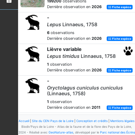
199200
observations
Dernière observation en
2026
Fiche espèce
-
Lepus
Linnaeus, 1758
6
observations
Dernière observation en
2026
Fiche espèce
Lièvre variable
Lepus timidus
Linnaeus, 1758
1
observation
Dernière observation en
2026
Fiche espèce
-
Oryctolagus cuniculus cuniculus
(Linnaeus, 1758)
1
observation
Dernière observation en
2011
Fiche espèce
Lapin de garenne
Accueil
|
Site du CEN Pays de la Loire
|
Conception et crédits
|
Mentions légales
Oryctolagus cuniculus
Biodiv'Pays de la Loire - Atlas de la faune et de la flore des Pays de la Loire,
(Linnaeus, 1758)
2024 - Réalisé avec
GeoNature-atlas
, développé par le
Parc national des Écrins