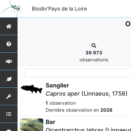
Biodiv'Pays de la Loire
O
39 973
observations
Sanglier
Capros aper
(Linnaeus, 1758)
1
observation
Dernière observation en
2026
Bar
Dicentrarchus labrax
(Linnaeus