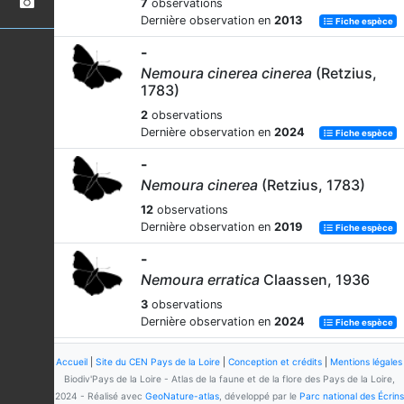
7
observations
Dernière observation en
2013
Fiche espèce
-
Nemoura cinerea cinerea
(Retzius,
1783)
2
observations
Dernière observation en
2024
Fiche espèce
-
Nemoura cinerea
(Retzius, 1783)
12
observations
Dernière observation en
2019
Fiche espèce
-
Nemoura erratica
Claassen, 1936
3
observations
Dernière observation en
2024
Fiche espèce
Accueil
|
Site du CEN Pays de la Loire
|
Conception et crédits
|
Mentions légales
Biodiv'Pays de la Loire - Atlas de la faune et de la flore des Pays de la Loire,
2024 - Réalisé avec
GeoNature-atlas
, développé par le
Parc national des Écrins