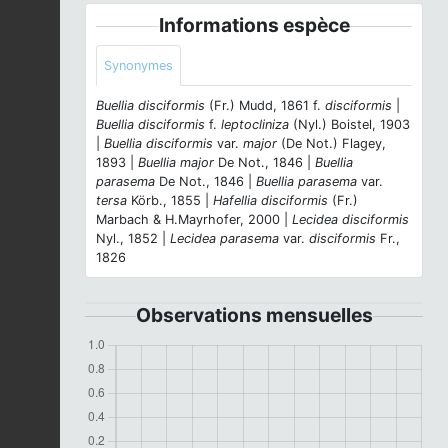
Informations espèce
Synonymes
Buellia disciformis
(Fr.) Mudd, 1861 f.
disciformis
|
Buellia disciformis
f.
leptocliniza
(Nyl.) Boistel, 1903
|
Buellia disciformis
var.
major
(De Not.) Flagey,
1893 |
Buellia major
De Not., 1846 |
Buellia
parasema
De Not., 1846 |
Buellia parasema
var.
tersa
Körb., 1855 |
Hafellia disciformis
(Fr.)
Marbach & H.Mayrhofer, 2000 |
Lecidea disciformis
Nyl., 1852 |
Lecidea parasema
var.
disciformis
Fr.,
1826
Observations mensuelles