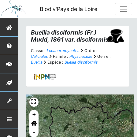
Biodiv'Pays de la Loire
Buellia disciformis
(Fr.)
Mudd, 1861 var.
disciformis
Classe :
Lecanoromycetes
Ordre :
Caliciales
Famille :
Physciaceae
Genre :
Buellia
Espèce :
Buellia disciformis
+
-