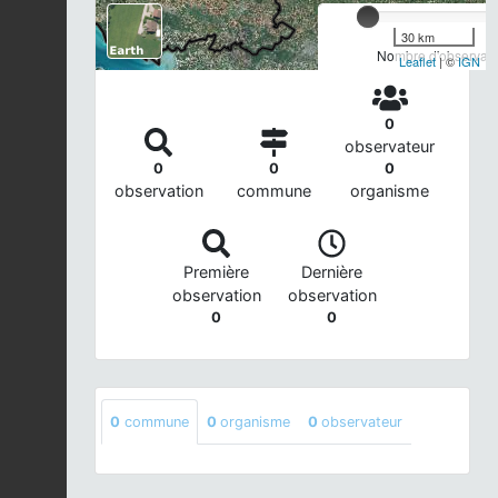
30 km
Nombre d'observatio
Leaflet
| ©
IGN
0
observateur
0
0
0
observation
commune
organisme
Première
Dernière
observation
observation
0
0
0
commune
0
organisme
0
observateur