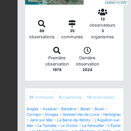
Nombre d'observ
Leaflet
| ©
IGN
13
observateurs
89
35
3
observations
communes
organismes
Première
Dernière
observation
observation
1978
2024
35
communes
3
organismes
13
observateurs
Angles
-
Assérac
-
Barbâtre
-
Benet
-
Bouin
-
Corsept
-
Donges
-
Gennes-Val-de-Loire
-
Herbignac
-
Jard-sur-Mer
-
La Barre-de-Monts
-
L'Aiguillon-sur-
Mer
-
La Turballe
-
Le Croisic
-
Le Fenouiller
-
L'Épine