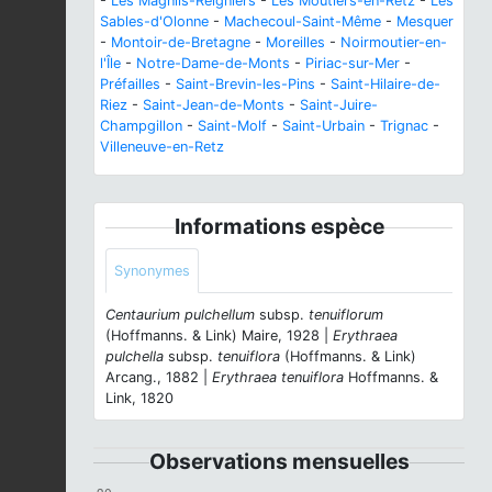
-
Les Magnils-Reigniers
-
Les Moutiers-en-Retz
-
Les
Sables-d'Olonne
-
Machecoul-Saint-Même
-
Mesquer
-
Montoir-de-Bretagne
-
Moreilles
-
Noirmoutier-en-
l'Île
-
Notre-Dame-de-Monts
-
Piriac-sur-Mer
-
Préfailles
-
Saint-Brevin-les-Pins
-
Saint-Hilaire-de-
Riez
-
Saint-Jean-de-Monts
-
Saint-Juire-
Champgillon
-
Saint-Molf
-
Saint-Urbain
-
Trignac
-
Villeneuve-en-Retz
Informations espèce
Synonymes
Centaurium pulchellum
subsp.
tenuiflorum
(Hoffmanns. & Link) Maire, 1928 |
Erythraea
pulchella
subsp.
tenuiflora
(Hoffmanns. & Link)
Arcang., 1882 |
Erythraea tenuiflora
Hoffmanns. &
Link, 1820
Observations mensuelles