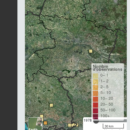
Nombre
d'observations
0– 1
1– 2
2– 5
5– 10
10– 20
20– 50
50– 100
100+
1978
30 km