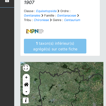
1907
Classe :
Equisetopsida
Ordre :
Gentianales
Famille :
Gentianaceae
Tribu :
Chironieae
Genre :
Centaurium
1
taxon(s) inférieur(s)
agrégé(s) sur cette fiche
+
-