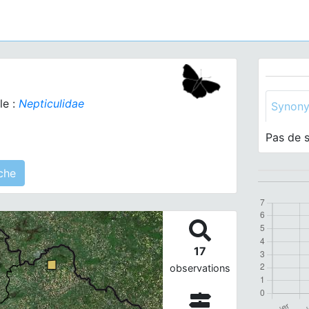
le :
Nepticulidae
Synon
Pas de 
r(s) agrégé(s) sur cette fiche
17
observations