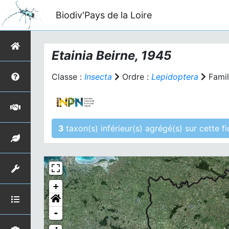
Biodiv'Pays de la Loire
Etainia
Beirne, 1945
Classe :
Insecta
Ordre :
Lepidoptera
Famil
3
taxon(s) inférieu
+
-