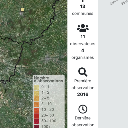
13
communes
11
observateurs
4
organismes
Nombre
d'observations
Première
0– 1
observation
1– 2
2016
2– 5
5– 10
10– 20
20– 50
Dernière
50– 100
observation
100+