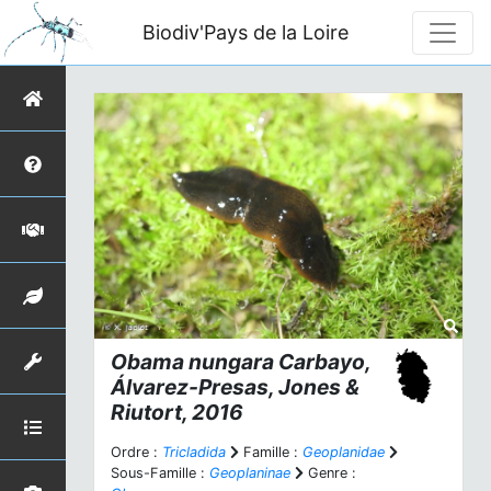
Biodiv'Pays de la Loire
Obama nungara
Carbayo,
Álvarez-Presas, Jones &
Riutort, 2016
Ordre :
Tricladida
Famille :
Geoplanidae
Sous-Famille :
Geoplaninae
Genre :