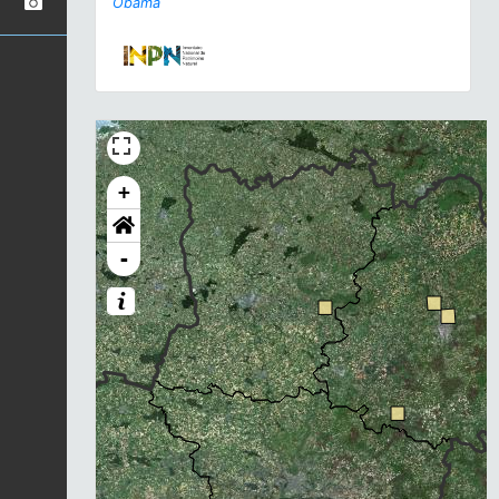
Obama
+
-