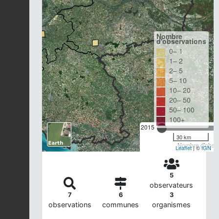
Nombre
d'observations
0– 1
1– 2
2– 5
5– 10
10– 20
20– 50
50– 100
100+
2015
30 km
Nombre d'observ
Leaflet
| ©
IGN
5
observateurs
7
6
3
observations
communes
organismes