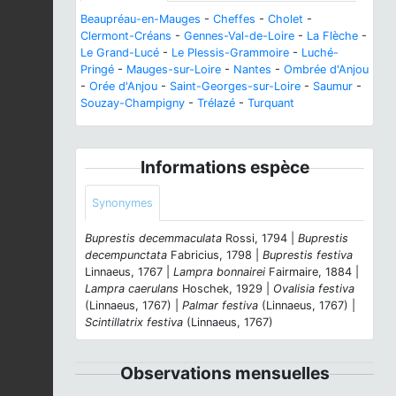
Beaupréau-en-Mauges
-
Cheffes
-
Cholet
-
Clermont-Créans
-
Gennes-Val-de-Loire
-
La Flèche
-
Le Grand-Lucé
-
Le Plessis-Grammoire
-
Luché-
Pringé
-
Mauges-sur-Loire
-
Nantes
-
Ombrée d'Anjou
-
Orée d'Anjou
-
Saint-Georges-sur-Loire
-
Saumur
-
Souzay-Champigny
-
Trélazé
-
Turquant
Informations espèce
Synonymes
Buprestis decemmaculata
Rossi, 1794 |
Buprestis
decempunctata
Fabricius, 1798 |
Buprestis festiva
Linnaeus, 1767 |
Lampra bonnairei
Fairmaire, 1884 |
Lampra caerulans
Hoschek, 1929 |
Ovalisia festiva
(Linnaeus, 1767) |
Palmar festiva
(Linnaeus, 1767) |
Scintillatrix festiva
(Linnaeus, 1767)
Observations mensuelles