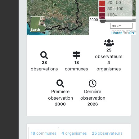
20– 50
50– 100
100+
2000
30 km
Nombre d'observ
Leaflet
| ©
IGN
25
observateurs
28
18
4
observations
communes
organismes
Première
Dernière
observation
observation
2000
2026
18
communes
4
organismes
25
observateurs