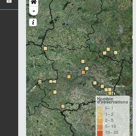
-
Nombre
d'observations
0– 1
1– 2
2– 5
5– 10
10– 20