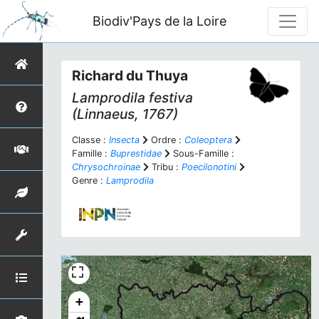
Biodiv'Pays de la Loire
Richard du Thuya
Lamprodila festiva
(Linnaeus, 1767)
Classe :
Insecta
Ordre :
Coleoptera
Famille :
Buprestidae
Sous-Famille :
Chrysochroinae
Tribu :
Poecilonotini
Genre :
Lamprodila
+