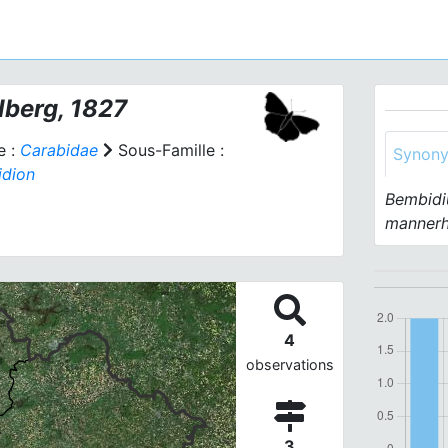
berg, 1827
e :
Carabidae
Sous-Famille :
Synon
dion
Bembidi
mannerh
4
observations
3