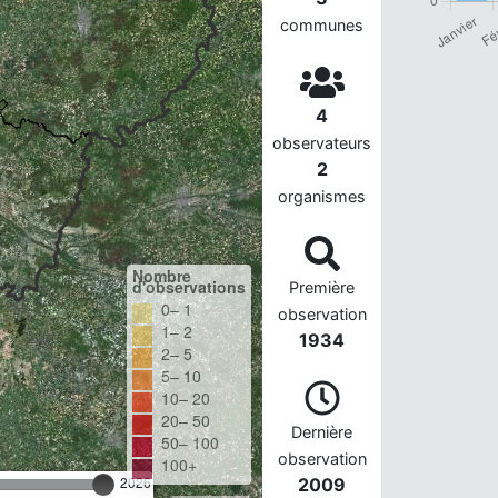
communes
4
observateurs
2
organismes
Nombre
d'observations
Première
0– 1
observation
1– 2
1934
2– 5
5– 10
10– 20
20– 50
Dernière
50– 100
observation
100+
2026
2009