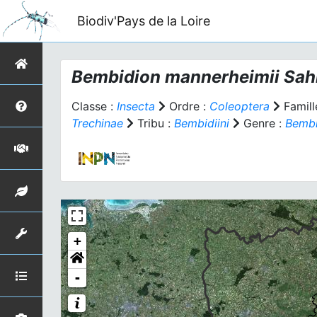
Biodiv'Pays de la Loire
Bembidion mannerheimii
Sahl
Classe :
Insecta
Ordre :
Coleoptera
Famill
Trechinae
Tribu :
Bembidiini
Genre :
Bembi
+
-