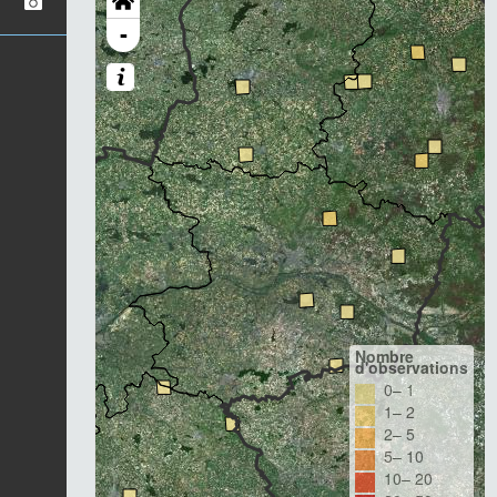
-
Nombre
d'observations
0– 1
1– 2
2– 5
5– 10
10– 20