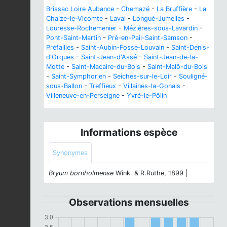
Brissac Loire Aubance
-
Chemazé
-
La Bruffière
-
La
Chaize-le-Vicomte
-
Laval
-
Longué-Jumelles
-
Louresse-Rochemenier
-
Mézières-sous-Lavardin
-
Pont-Saint-Martin
-
Pré-en-Pail-Saint-Samson
-
Préfailles
-
Saint-Aubin-Fosse-Louvain
-
Saint-Denis-
d'Orques
-
Saint-Jean-d'Assé
-
Saint-Jean-de-la-
Motte
-
Saint-Macaire-du-Bois
-
Saint-Malô-du-Bois
-
Saint-Symphorien
-
Seiches-sur-le-Loir
-
Souligné-
sous-Ballon
-
Treffieux
-
Villaines-la-Gonais
-
Villeneuve-en-Perseigne
-
Yvré-le-Pôlin
Informations espèce
Synonymes
Bryum bornholmense
Wink. & R.Ruthe, 1899 |
Observations mensuelles