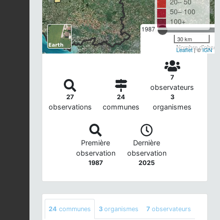
20– 50
50– 100
100+
1987
30 km
Nombre d'observ
Leaflet
| ©
IGN
7
observateurs
27
24
3
observations
communes
organismes
Première
Dernière
observation
observation
1987
2025
24
communes
3
organismes
7
observateurs