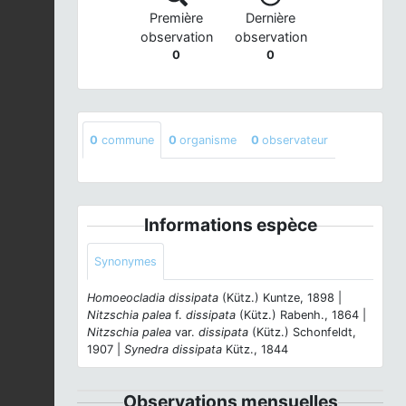
Première
Dernière
observation
observation
0
0
0
commune
0
organisme
0
observateur
Informations espèce
Synonymes
Homoeocladia dissipata
(Kütz.) Kuntze, 1898 |
Nitzschia palea
f.
dissipata
(Kütz.) Rabenh., 1864 |
Nitzschia palea
var.
dissipata
(Kütz.) Schonfeldt,
1907 |
Synedra dissipata
Kütz., 1844
Observations mensuelles