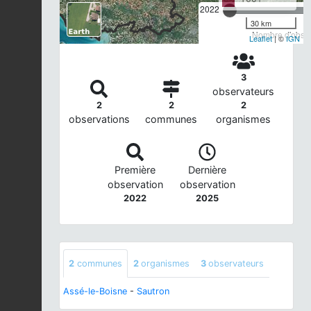
2022
30 km
Nombre d'observ
Leaflet
| ©
IGN
3
observateurs
2
2
2
observations
communes
organismes
Première
Dernière
observation
observation
2022
2025
2
communes
2
organismes
3
observateurs
Assé-le-Boisne
-
Sautron