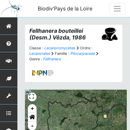
Biodiv'Pays de la Loire
Fellhanera bouteillei
(Desm.) Vězda, 1986
Classe :
Lecanoromycetes
Ordre :
Lecanorales
Famille :
Pilocarpaceae
Genre :
Fellhanera
+
-