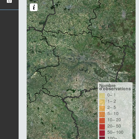
Nombre
d'observations
0– 1
1– 2
2– 5
5– 10
10– 20
20– 50
50– 100
100+