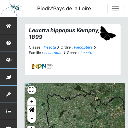
Biodiv'Pays de la Loire
Leuctra hippopus
Kempny,
1899
Classe :
Insecta
Ordre :
Plecoptera
Famille :
Leuctridae
Genre :
Leuctra
+
-