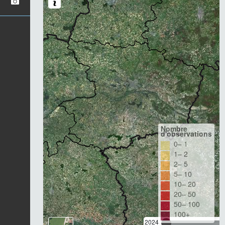
Nombre
d'observations
0– 1
1– 2
2– 5
5– 10
10– 20
20– 50
50– 100
100+
2024