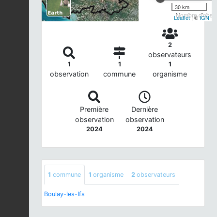
30 km
Nombre d'observ
Leaflet
| ©
IGN
2
observateurs
1
1
1
observation
commune
organisme
Première
Dernière
observation
observation
2024
2024
1
commune
1
organisme
2
observateurs
Boulay-les-Ifs