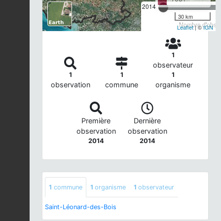
2014
30 km
Nombre d'observ
Leaflet
| ©
IGN
1
observateur
1
1
1
observation
commune
organisme
Première
Dernière
observation
observation
2014
2014
1
commune
1
organisme
1
observateur
Saint-Léonard-des-Bois