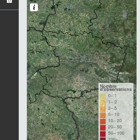
Nombre
d'observations
0– 1
1– 2
2– 5
5– 10
10– 20
20– 50
50– 100
100+