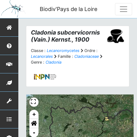
Biodiv'Pays de la Loire
Cladonia subcervicornis
(Vain.) Kernst., 1900
Classe :
Lecanoromycetes
Ordre :
Lecanorales
Famille :
Cladoniaceae
Genre :
Cladonia
+
-