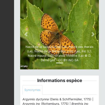
Previous
Next
Nacré de la Sanguisorbe (Le), Nacré des marais
(Le), Nacré de la Reine-des-prés (Le), Ino (L'),
Nacré mauve (Le), Grande Violette (La) © D.
Demergès - CC BY-NC-SA
Informations espèce
Synonymes
Argynnis dyctynna
(Denis & Schiffermüller, 1775) |
Argynnis ino
(Rottemburg, 1775) |
Brenthis ino