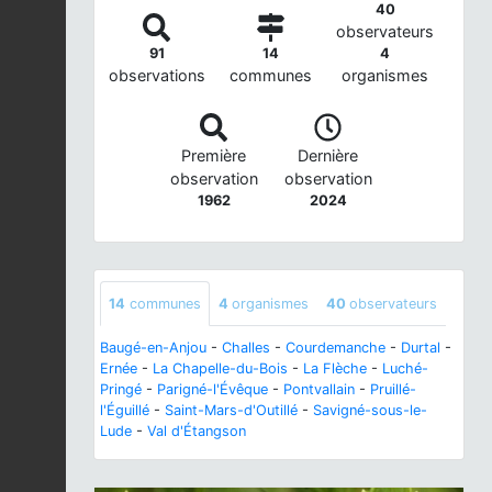
40
observateurs
91
14
4
observations
communes
organismes
Première
Dernière
observation
observation
1962
2024
14
communes
4
organismes
40
observateurs
Baugé-en-Anjou
-
Challes
-
Courdemanche
-
Durtal
-
Ernée
-
La Chapelle-du-Bois
-
La Flèche
-
Luché-
Pringé
-
Parigné-l'Évêque
-
Pontvallain
-
Pruillé-
l'Éguillé
-
Saint-Mars-d'Outillé
-
Savigné-sous-le-
Lude
-
Val d'Étangson