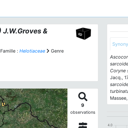
) J.W.Groves &
Synon
Famille :
Helotiaceae
Genre
Ascocor
sarcoid
Coryne 
Jacq., 1
sarcoid
turbinat
Massee,
9
observations