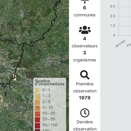
6
communes
4
observateurs
3
organismes
Nombre
d'observations
Première
0– 1
observation
1– 2
1979
2– 5
5– 10
10– 20
20– 50
Dernière
50– 100
observation
100+