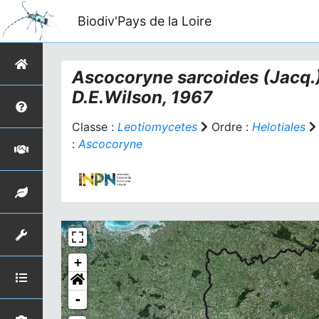
Biodiv'Pays de la Loire
Ascocoryne sarcoides
(Jacq.
D.E.Wilson, 1967
Classe :
Leotiomycetes
Ordre :
Helotiales
:
Ascocoryne
+
-