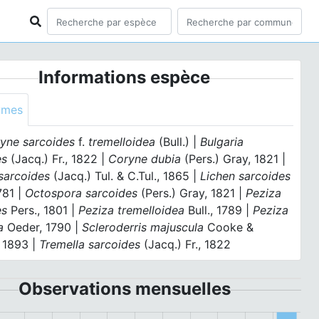
Informations espèce
ymes
yne sarcoides
f.
tremelloidea
(Bull.) |
Bulgaria
es
(Jacq.) Fr., 1822 |
Coryne dubia
(Pers.) Gray, 1821 |
sarcoides
(Jacq.) Tul. & C.Tul., 1865 |
Lichen sarcoides
781 |
Octospora sarcoides
(Pers.) Gray, 1821 |
Peziza
es
Pers., 1801 |
Peziza tremelloidea
Bull., 1789 |
Peziza
a
Oeder, 1790 |
Scleroderris majuscula
Cooke &
 1893 |
Tremella sarcoides
(Jacq.) Fr., 1822
Observations mensuelles