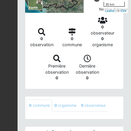
30 km
Nombre d'observatio
Leaflet
| ©
IGN
0
observateur
0
0
0
observation
commune
organisme
Première
Dernière
observation
observation
0
0
0
commune
0
organisme
0
observateur