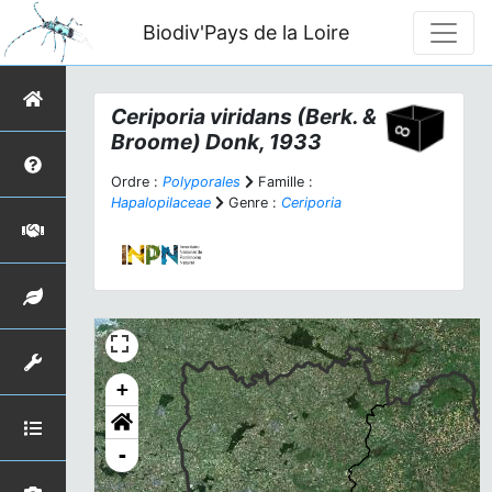
Biodiv'Pays de la Loire
Ceriporia viridans
(Berk. &
Broome) Donk, 1933
Ordre :
Polyporales
Famille :
Hapalopilaceae
Genre :
Ceriporia
+
-