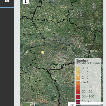
Nombre
d'observations
0– 1
1– 2
2– 5
5– 10
10– 20
20– 50
50– 100
100+
1994