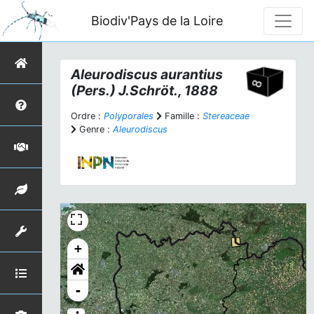
Biodiv'Pays de la Loire
Aleurodiscus aurantius
(Pers.) J.Schröt., 1888
Ordre :
Polyporales
Famille :
Stereaceae
Genre :
Aleurodiscus
+
-