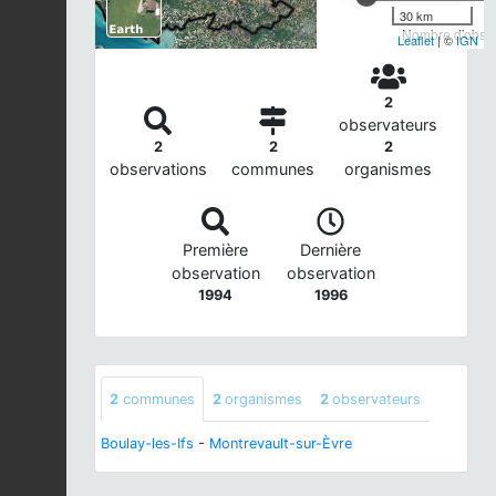
30 km
Nombre d'observ
Leaflet
| ©
IGN
2
observateurs
2
2
2
observations
communes
organismes
Première
Dernière
observation
observation
1994
1996
2
communes
2
organismes
2
observateurs
Boulay-les-Ifs
-
Montrevault-sur-Èvre