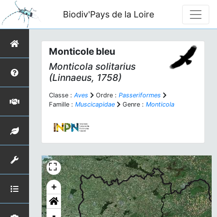
Biodiv'Pays de la Loire
Monticole bleu
Monticola solitarius
(Linnaeus, 1758)
Classe :
Aves
Ordre :
Passeriformes
Famille :
Muscicapidae
Genre :
Monticola
+
-