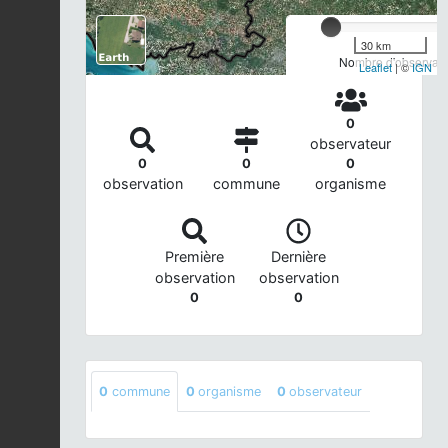
30 km
Nombre d'observatio
Leaflet
| ©
IGN
0
observateur
0
0
0
observation
commune
organisme
Première
Dernière
observation
observation
0
0
0
commune
0
organisme
0
observateur